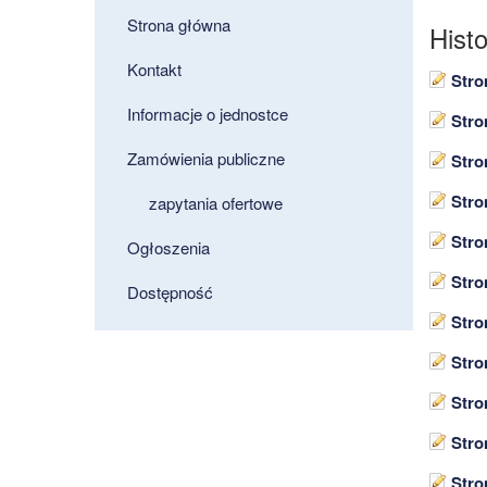
Strona główna
Hist
Kontakt
Stro
Informacje o jednostce
Stro
Zamówienia publiczne
Stro
Stro
zapytania ofertowe
Stro
Ogłoszenia
Stro
Dostępność
Stro
Stro
Stro
Stro
Stro