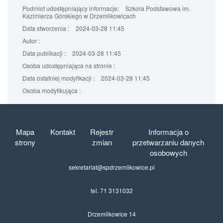
Podmiot udostępniający informacje:
Szkoła Podstawowa im.
Kazimierza Górskiego w Drzemlikowicach
Data stworzenia :
2024-03-28 11:45
Autor :
Data publikacji :
2024-03-28 11:45
Osoba udostępniająca na stronie :
Data ostatniej modyfikacji :
2024-03-28 11:45
Osoba modyfikująca :
Mapa
Kontakt
Rejestr
Informacja o
strony
zmian
przetwarzaniu danych
osobowych
sekretariat@spdrzemlikowice.pl
tel. 71 3131032
Drzemlikowice 14